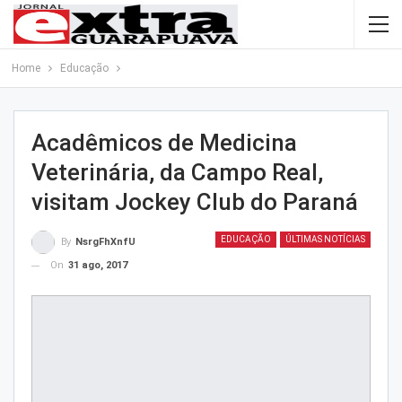
Home
Educação
Acadêmicos de Medicina
Veterinária, da Campo Real,
visitam Jockey Club do Paraná
EDUCAÇÃO
ÚLTIMAS NOTÍCIAS
By
NsrgFhXnfU
On
31 ago, 2017