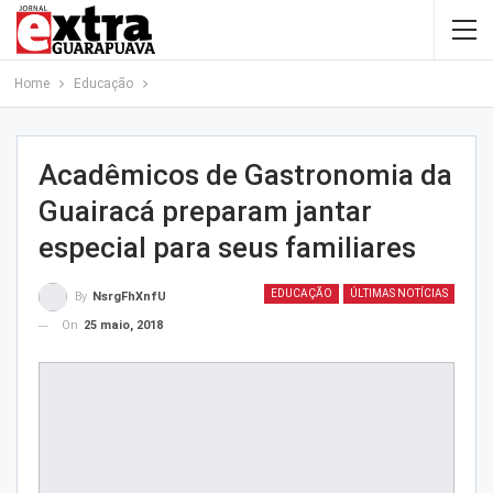
Home
Educação
Acadêmicos de Gastronomia da
Guairacá preparam jantar
especial para seus familiares
EDUCAÇÃO
ÚLTIMAS NOTÍCIAS
By
NsrgFhXnfU
On
25 maio, 2018