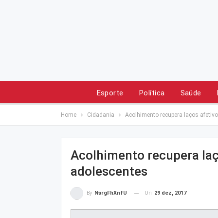
Esporte
Política
Saúde
Home
Cidadania
Acolhimento recupera laços afetivo
Acolhimento recupera laç
adolescentes
On
29 dez, 2017
By
NsrgFhXnfU