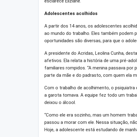
esclarece Eliziane.
Adolescentes acolhidos
A partir dos 14 anos, os adolescentes acolh
ao mundo do trabalho. Eles também podem par
oportunidades são diversas, para que o adol
A presidente do Acridas, Leolina Cunha, des
afetivos. Ela relata a história de uma pré-ad
familiares rompidos. “A menina passava por 
parte da mãe e do padrasto, com quem ela mora
Com o trabalho de acolhimento, o psiquiatra
a garota tomava. A equipe fez todo um trabalh
deixou o álcool.
“Como ele era sozinho, mas um homem trabal
passou a morar com ele. Nessa situação, não 
Hoje, a adolescente está estudando de manhã 