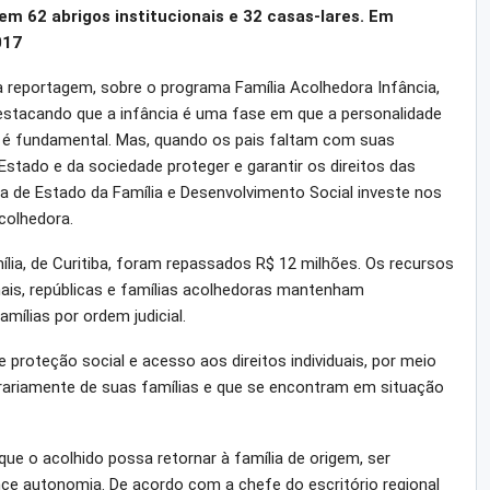
em 62 abrigos institucionais e 32 casas-lares. Em
017
reportagem, sobre o programa Família Acolhedora Infância,
estacando que a infância é uma fase em que a personalidade
a é fundamental. Mas, quando os pais faltam com suas
Estado e da sociedade proteger e garantir os direitos das
ia de Estado da Família e Desenvolvimento Social investe nos
acolhedora.
ília, de Curitiba, foram repassados R$ 12 milhões. Os recursos
nais, repúblicas e famílias acolhedoras mantenham
mílias por ordem judicial.
e proteção social e acesso aos direitos individuais, por meio
ariamente de suas famílias e que se encontram em situação
que o acolhido possa retornar à família de origem, ser
nce autonomia. De acordo com a chefe do escritório regional