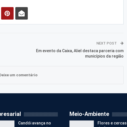
NEXT POST
Em evento da Caixa, Aliel destaca parceria com
municípios da região
Deixe um comentário
resarial
Meio-Ambiente
Candói avança no
Flores e cercas