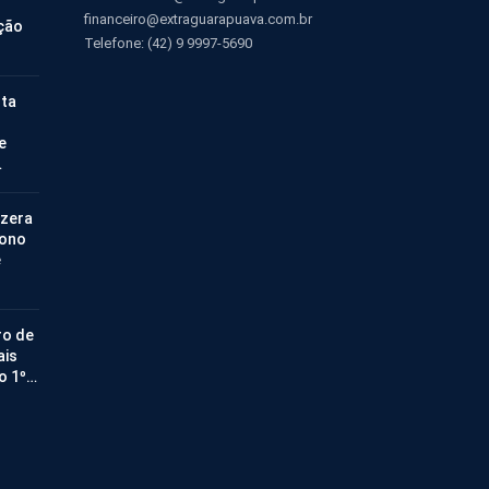
financeiro@extraguarapuava.com.br
ção
Telefone: (42) 9 9997-5690
nta
e
…
 zera
bono
e
ro de
ais
no 1º…