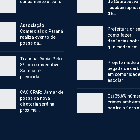
saneamento urbano
de Guarapuava
recebem aplica
de…
Associação
Prefeitura orie
Comercial do Paraná
como fazer
realiza evento de
denúncias sobr
posse da…
queimadas em
Transparência: Pelo
Projeto mede e
8º ano consecutivo
pegada de car
Sanepar é
em comunidad
premiada…
escolar
CACIOPAR: Jantar de
Cai 35,6% núme
posse da nova
crimes ambient
diretoria será na
contra a flora 
próxima…