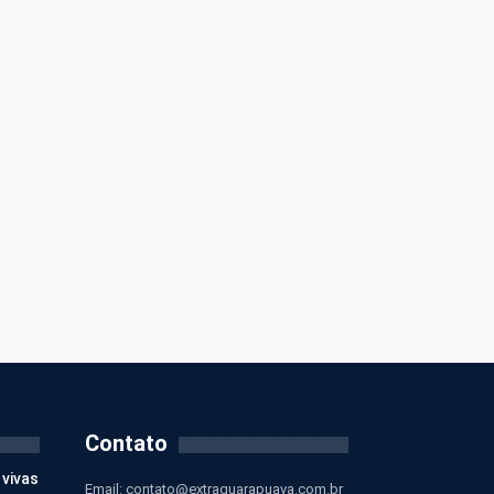
Contato
 vivas
Email:
contato@extraguarapuava.com.br