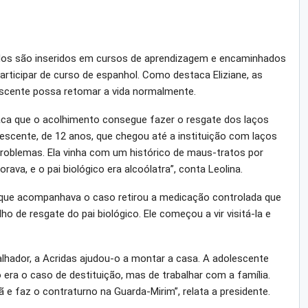
idos são inseridos em cursos de aprendizagem e encaminhados
ticipar de curso de espanhol. Como destaca Eliziane, as
escente possa retomar a vida normalmente.
taca que o acolhimento consegue fazer o resgate dos laços
olescente, de 12 anos, que chegou até a instituição com laços
problemas. Ela vinha com um histórico de maus-tratos por
va, e o pai biológico era alcoólatra”, conta Leolina.
 que acompanhava o caso retirou a medicação controlada que
o de resgate do pai biológico. Ele começou a vir visitá-la e
hador, a Acridas ajudou-o a montar a casa. A adolescente
era o caso de destituição, mas de trabalhar com a família.
e faz o contraturno na Guarda-Mirim”, relata a presidente.