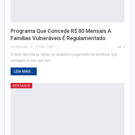
Programa Que Concede R$ 80 Mensais A
Famílias Vulneráveis É Regulamentado
Da Redação
14 dez, 2021
0
O texto delimita as regras de cadastro e pagamento do benefício, que
começará no ano que vem
LEIA MAIS...
DESTAQUE