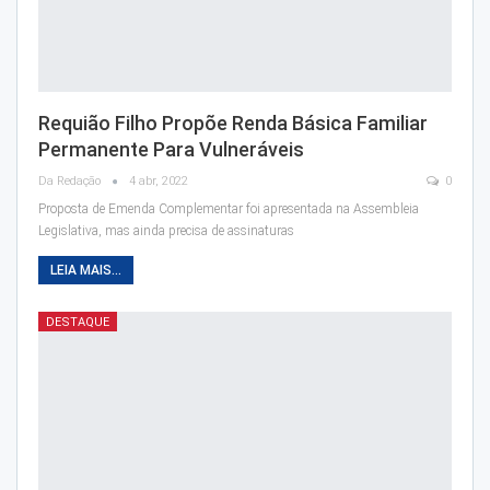
Requião Filho Propõe Renda Básica Familiar
Permanente Para Vulneráveis
Da Redação
4 abr, 2022
0
Proposta de Emenda Complementar foi apresentada na Assembleia
Legislativa, mas ainda precisa de assinaturas
LEIA MAIS...
DESTAQUE