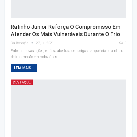
Ratinho Junior Reforça O Compromisso Em
Atender Os Mais Vulneráveis Durante O Frio
Da Redação
27 jul, 2021
0
Entre as novas ações, estão a abertura de abrigos temporários e centrais
de informação em rodoviárias
LEIA MAIS...
DESTAQUE