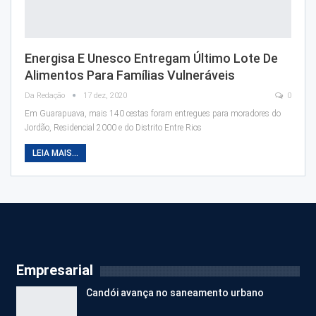
Energisa E Unesco Entregam Último Lote De
Alimentos Para Famílias Vulneráveis
Da Redação
17 dez, 2020
0
Em Guarapuava, mais 140 cestas foram entregues para moradores do
Jordão, Residencial 2000 e do Distrito Entre Rios
LEIA MAIS...
Empresarial
Candói avança no saneamento urbano