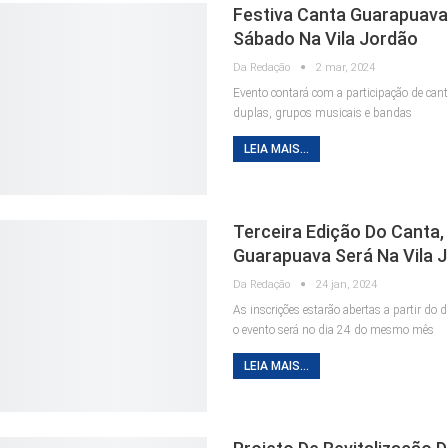
Festiva Canta Guarapuava
Sábado Na Vila Jordão
Da Redação
2 mar, 2024
Evento contará com a participação de cant
duplas, grupos musicais e bandas
LEIA MAIS...
Terceira Edição Do Canta,
Guarapuava Será Na Vila 
Da Redação
24 jan, 2024
As inscrições estarão abertas a partir do di
o evento será no dia 24 do mesmo mês
LEIA MAIS...