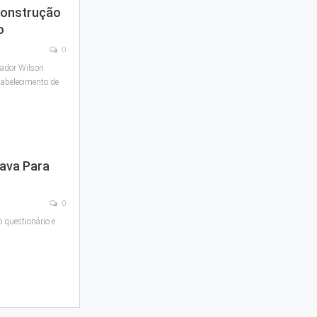
Construção
o
0
eador Wilson
tabelecimento de
uava Para
0
 questionário e