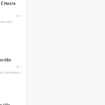
 É Neste
0
ores solos,
Jordão
0
a 2 de fevereiro e