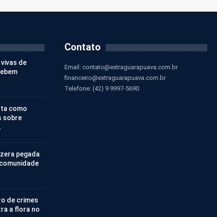
Contato
 vivas de
Email:
contato@extraguarapuava.com.br
cebem
financeiro@extraguarapuava.com.br
Telefone: (42) 9 9997-5690
nta como
s sobre
…
 zera pegada
 comunidade
ro de crimes
ra a flora no