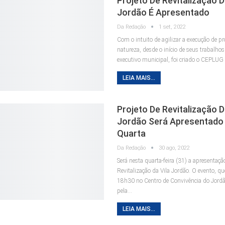
Projeto De Revitalização D
Jordão É Apresentado
Da Redação
1 set, 2022
Com o intuito de agilizar a execução de pr
natureza, desde o início de seus trabalhos
executivo municipal, foi criado o CEPLUG
LEIA MAIS...
Projeto De Revitalização D
Jordão Será Apresentado
Quarta
Da Redação
30 ago, 2022
Será nesta quarta-feira (31) a apresentaçã
Revitalização da Vila Jordão. O evento, qu
18h30 no Centro de Convivência do Jordã
pela…
LEIA MAIS...