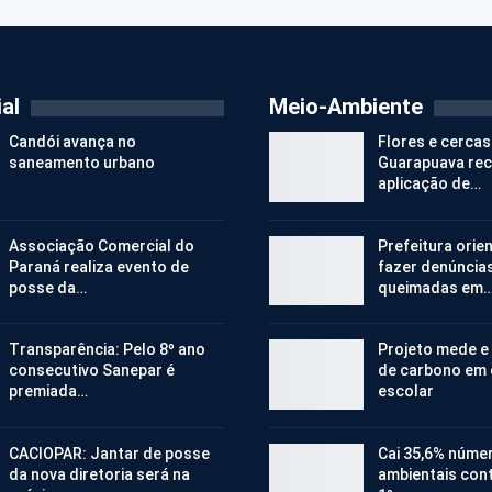
al
Meio-Ambiente
Candói avança no
Flores e cercas
saneamento urbano
Guarapuava re
aplicação de…
Associação Comercial do
Prefeitura orie
Paraná realiza evento de
fazer denúncia
posse da…
queimadas em
Transparência: Pelo 8º ano
Projeto mede e
consecutivo Sanepar é
de carbono em
premiada…
escolar
CACIOPAR: Jantar de posse
Cai 35,6% núme
da nova diretoria será na
ambientais cont