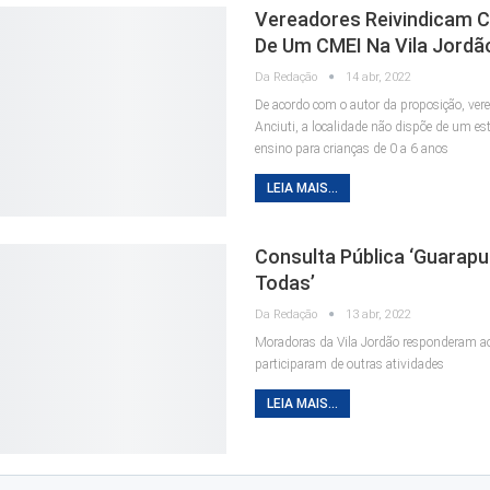
Vereadores Reivindicam 
De Um CMEI Na Vila Jordã
Da Redação
14 abr, 2022
De acordo com o autor da proposição, ver
Anciuti, a localidade não dispõe de um es
ensino para crianças de 0 a 6 anos
LEIA MAIS...
Consulta Pública ‘Guarap
Todas’
Da Redação
13 abr, 2022
Moradoras da Vila Jordão responderam ao
participaram de outras atividades
LEIA MAIS...