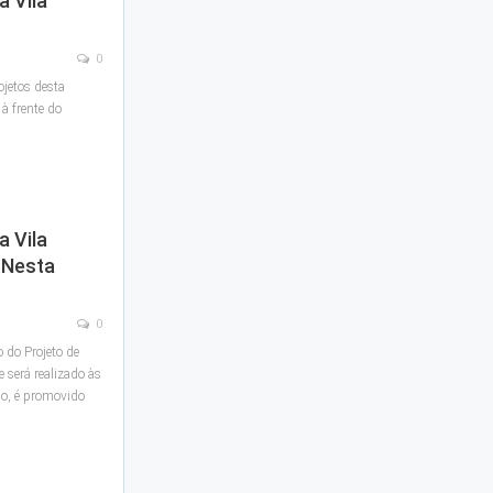
a Vila
0
ojetos desta
 à frente do
a Vila
 Nesta
0
o do Projeto de
e será realizado às
o, é promovido