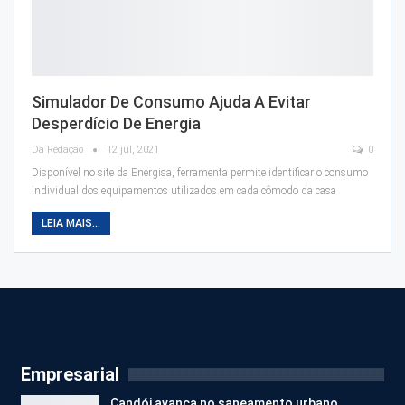
Simulador De Consumo Ajuda A Evitar
Desperdício De Energia
Da Redação
12 jul, 2021
0
Disponível no site da Energisa, ferramenta permite identificar o consumo
individual dos equipamentos utilizados em cada cômodo da casa
LEIA MAIS...
Empresarial
Candói avança no saneamento urbano