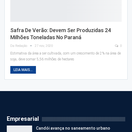
Safra De Verão: Devem Ser Produzidas 24
Milhões Toneladas No Paraná
Da Redação
27 nov, 2020
0
Estimativa da área a ser cultivada, com um crescimento de 2% na área de
soja, deve somar 5,56 milhões de hectares
LEIA MAIS...
Empresarial
Candói avança no saneamento urbano