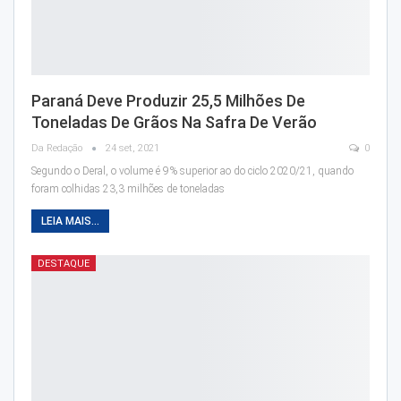
Paraná Deve Produzir 25,5 Milhões De
Toneladas De Grãos Na Safra De Verão
Da Redação
24 set, 2021
0
Segundo o Deral, o volume é 9% superior ao do ciclo 2020/21, quando
foram colhidas 23,3 milhões de toneladas
LEIA MAIS...
DESTAQUE