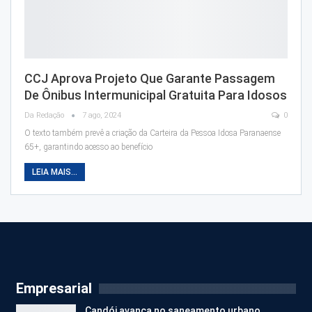
CCJ Aprova Projeto Que Garante Passagem
De Ônibus Intermunicipal Gratuita Para Idosos
Da Redação
7 ago, 2024
0
O texto também prevê a criação da Carteira da Pessoa Idosa Paranaense
65+, garantindo acesso ao benefício
LEIA MAIS...
Empresarial
Candói avança no saneamento urbano