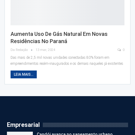
Aumenta Uso De Gás Natural Em Novas
Residências No Paraná
Da Redação
13 mar, 2024
0
Das mais de 2,5 mil novas unidades conectadas 80% foram em
empreendimentos recém-inaugurados e os demais naqueles já existentes
LEIA MAIS...
Empresarial
Candói avança no saneamento urbano