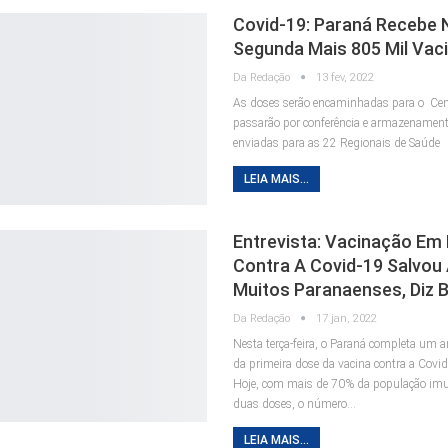
Covid-19: Paraná Recebe 
Segunda Mais 805 Mil Vac
Da Redação
13 fev, 2022
As doses serão encaminhadas para o Ce
passarão por conferência e armazenament
enviadas para as 22 Regionais de Saúde
LEIA MAIS...
Entrevista: Vacinação Em
Contra A Covid-19 Salvou 
Muitos Paranaenses, Diz 
Da Redação
17 jan, 2022
Nesta terça-feira, o Paraná completa um a
da primeira dose da vacina contra a Covi
Hoje, com mais de 70% da população im
duas doses, o número…
LEIA MAIS...