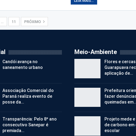
LEIA MAIS...
…
11
PRÓXIMO
al
Meio-Ambiente
Candói avança no
Flores e cercas
saneamento urbano
Guarapuava re
aplicação de…
Associação Comercial do
Prefeitura orie
Paraná realiza evento de
fazer denúncia
posse da…
queimadas em
Transparência: Pelo 8º ano
Projeto mede e
consecutivo Sanepar é
de carbono em
premiada…
escolar