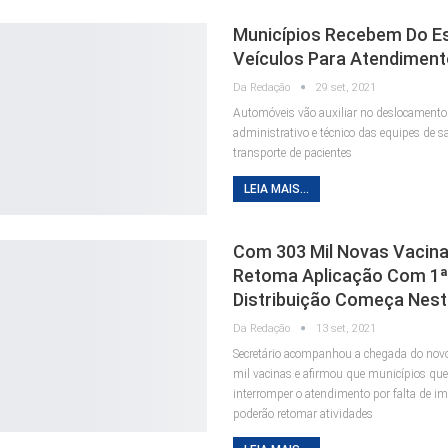
Municípios Recebem Do E
Veículos Para Atendiment
Da Redação
29 set, 2021
Automóveis vão auxiliar no deslocamento
administrativo e técnico das equipes de s
transporte de pacientes
LEIA MAIS...
Com 303 Mil Novas Vacina
Retoma Aplicação Com 1ª
Distribuição Começa Nest
Da Redação
13 set, 2021
Secretário acompanhou a chegada do nov
mil vacinas e afirmou que municípios que
interromper o atendimento por falta de i
poderão retomar atividades