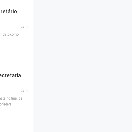
retário
0
mandato como
cretaria
0
sta no final de
o federal