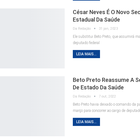
César Neves É O Novo Sec
Estadual Da Saúde
Da Redação
31 jan, 2023
Ele substitui Beto Preto, que assumirá 
deputado federal
LEIA MAIS...
Beto Preto Reassume A Se
De Estado Da Saúde
Da Redação
7 out, 2022
Beto Preto havia deixado o comando da pa
março para concorrer ao cargo de deputad
LEIA MAIS...