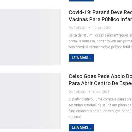
Covid-19: Paraná Deve Re
Vacinas Para Público Infan
Da Redação
12 jan, 2022
Cerca de 185 mil doses serão entregues a
primeira remessa, portanto, em um prim
será possível vacinar todo o público total d
LEIA MAIS...
Celso Goes Pede Apoio D
Para Abrir Centro De Espe
Da Redação
6 out, 2021
O prefeito liderou uma comitiva para apre
secretário estadual de Saúde um plano pa
funcionamento de alguns serviços de sa
regional
LEIA MAIS...