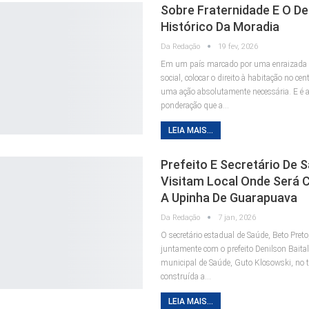
Sobre Fraternidade E O De
Histórico Da Moradia
Da Redação
19 fev, 2026
Em um país marcado por uma enraizada 
social, colocar o direito à habitação no cen
uma ação absolutamente necessária. E é a
ponderação que a…
LEIA MAIS...
Prefeito E Secretário De 
Visitam Local Onde Será 
A Upinha De Guarapuava
Da Redação
7 jan, 2026
O secretário estadual de Saúde, Beto Preto,
juntamente com o prefeito Denilson Baitala
municipal de Saúde, Guto Klosowski, no t
construída a…
LEIA MAIS...