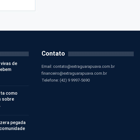
Contato
 vivas de
Email:
contato@extraguarapuava.com.br
cebem
financeiro@extraguarapuava.com.br
Telefone: (42) 9 9997-5690
nta como
s sobre
…
 zera pegada
 comunidade