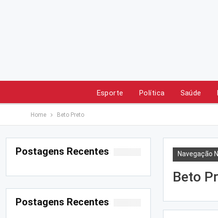
Esporte
Política
Saúde
Home
Beto Preto
Postagens Recentes
Navegação N
Beto P
Postagens Recentes