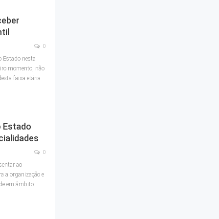
ceber
til
0
o Estado nesta
eiro momento, não
esta faixa etária
o Estado
cialidades
0
sentar ao
ra a organização e
úde em âmbito