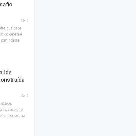
safio
0
desigualdade
tro do debate é
 partir dessa
Saúde
Construída
0
 esteve,
 e o secretário
erreno onde será