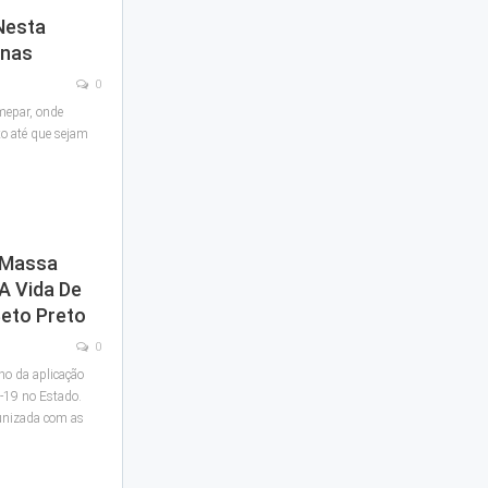
Nesta
inas
0
mepar, onde
o até que sejam
 Massa
A Vida De
Beto Preto
0
no da aplicação
d-19 no Estado.
unizada com as