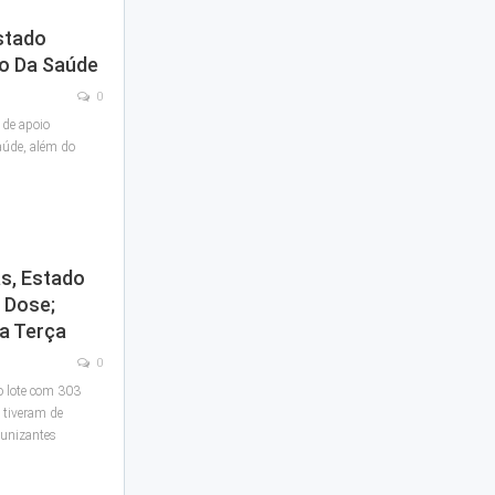
stado
o Da Saúde
0
 de apoio
aúde, além do
s, Estado
 Dose;
a Terça
0
o lote com 303
 tiveram de
munizantes