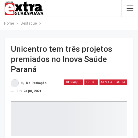
Home
Destaque
Unicentro tem três projetos
premiados no Inova Saúde
Paraná
DESTAQUE
GERAL
SEM CATEGORIA
By
Da Redação
On
23 jul, 2021