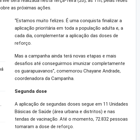
ive será realizada nesta terça-feira (20), às 11h, pelas redes
 sobre as próximas ações.
“Estamos muito felizes. É uma conquista finalizar a
aplicação prioritária em toda a população adulta e, a
cada dia, complementar a aplicação das doses de
reforço.
Mas a campanha ainda terá novas etapas e mais
desafios até conseguirmos imunizar completamente
ná
os guarapuavanos”, comemorou Chayane Andrade,
coordenadora da Campanha.
Segunda dose
A aplicação de segundas doses segue em 11 Unidades
…
Básicas de Saúde (área urbana e distritos) e nas
tendas de vacinação. Até o momento, 72.832 pessoas
tomaram a dose de reforço.