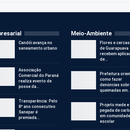
resarial
Meio-Ambiente
Candói avança no
Flores e cercas
saneamento urbano
de Guarapuava
recebem aplica
de…
Associação
Prefeitura orie
Comercial do Paraná
como fazer
realiza evento de
denúncias sobr
posse da…
queimadas em
Transparência: Pelo
Projeto mede e
8º ano consecutivo
pegada de car
Sanepar é
em comunidad
premiada…
escolar