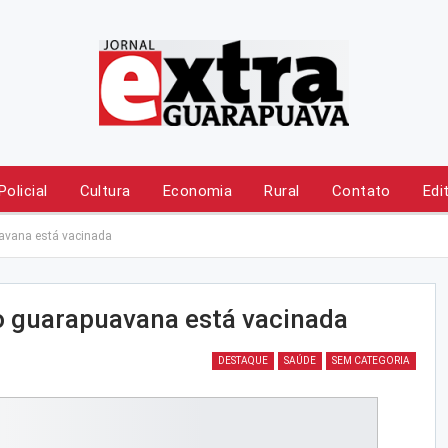
Policial
Cultura
Economia
Rural
Contato
Edi
avana está vacinada
 guarapuavana está vacinada
DESTAQUE
SAÚDE
SEM CATEGORIA