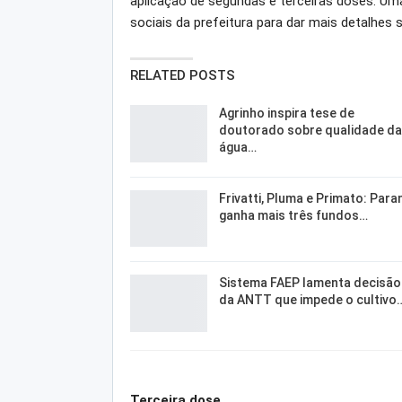
aplicação de segundas e terceiras doses. Uma l
sociais da prefeitura para dar mais detalhes
RELATED POSTS
Agrinho inspira tese de
doutorado sobre qualidade da
água…
Frivatti, Pluma e Primato: Para
ganha mais três fundos…
Sistema FAEP lamenta decisão
da ANTT que impede o cultivo
Terceira dose