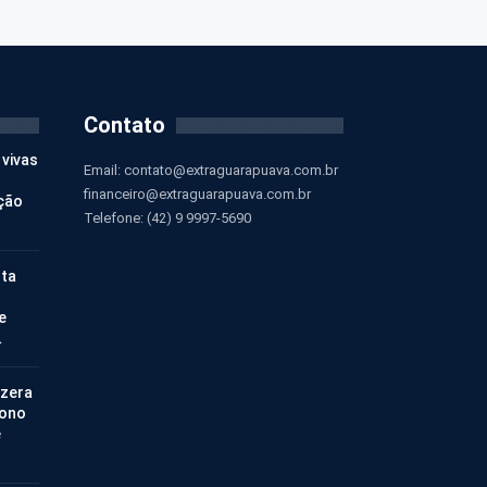
Contato
 vivas
Email:
contato@extraguarapuava.com.br
financeiro@extraguarapuava.com.br
ção
Telefone: (42) 9 9997-5690
nta
e
…
 zera
bono
e