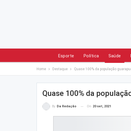
Esporte
Política
Saúde
Home
Destaque
Quase 100% da população guarapu
Quase 100% da população
On
20 set, 2021
By
Da Redação