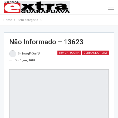
Home
Sem categoria
Não Informado – 13623
SEM CATEGORIA
ÚLTIMAS NOTÍCIAS
By
NsrgFhXnfU
On
1 jun, 2018