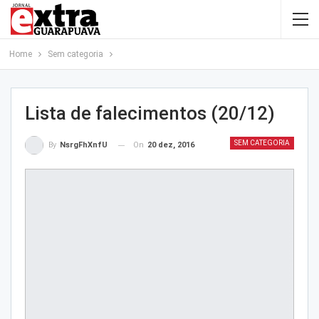
Home
Sem categoria
Lista de falecimentos (20/12)
SEM CATEGORIA
On
20 dez, 2016
By
NsrgFhXnfU