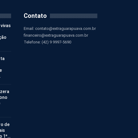
Contato
 vivas
Email:
contato@extraguarapuava.com.br
financeiro@extraguarapuava.com.br
ção
Telefone: (42) 9 9997-5690
nta
e
…
 zera
bono
e
ro de
ais
no 1º…