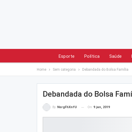
Esporte
Política
Saúde
Home
Sem categoria
Debandada do Bolsa Família
Debandada do Bolsa Famí
On
9 jan, 2019
By
NsrgFhXnfU