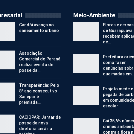
resarial
Meio-Ambiente
Candói avança no
Flores e cercas
saneamento urbano
de Guarapuava
recebem aplica
de…
Associação
Prefeitura orie
Comercial do Paraná
como fazer
realiza evento de
denúncias sobr
posse da…
queimadas em
Transparência: Pelo
Projeto mede e
8º ano consecutivo
pegada de car
Sanepar é
em comunidad
premiada…
escolar
CACIOPAR: Jantar de
Cai 35,6% núme
posse da nova
crimes ambient
diretoria será na
contra a flora 