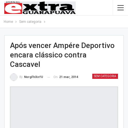
Home
Sem categoria
Após vencer Ampére Deportivo
encara clássico contra
Cascavel
SEM CATEGORIA
On
21 mar, 2014
By
NsrgFhXnfU