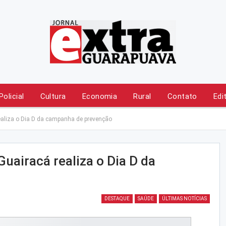
Policial
Cultura
Economia
Rural
Contato
Edi
aliza o Dia D da campanha de prevenção
airacá realiza o Dia D da
DESTAQUE
SAÚDE
ÚLTIMAS NOTÍCIAS