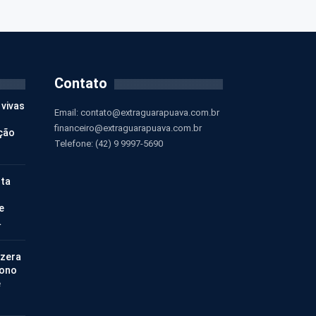
Contato
 vivas
Email:
contato@extraguarapuava.com.br
financeiro@extraguarapuava.com.br
ção
Telefone: (42) 9 9997-5690
nta
e
…
 zera
bono
e