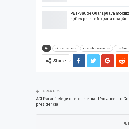
PET-Saúde Guarapuava mobili
ações para reforçar a doação
câncer de boca
novembro vermelho
UniGuia
Share
PREV POST
ADI Paraná elege diretoria e mantém Jucelino Co
presidência