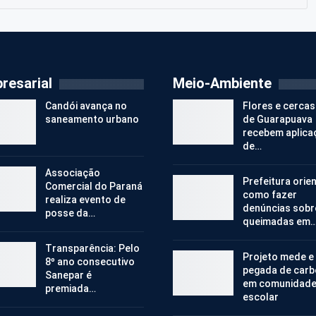
resarial
Meio-Ambiente
Candói avança no
Flores e cercas
saneamento urbano
de Guarapuava
recebem aplica
de…
Associação
Prefeitura orie
Comercial do Paraná
como fazer
realiza evento de
denúncias sobr
posse da…
queimadas em
Transparência: Pelo
Projeto mede e
8º ano consecutivo
pegada de car
Sanepar é
em comunidad
premiada…
escolar