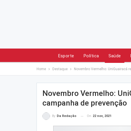
Esporte
Política
Saúde
Home
Destaque
Novembro Vermelho: UniGuairacá re
Novembro Vermelho: UniGu
campanha de prevenção
On
22 nov, 2021
By
Da Redação