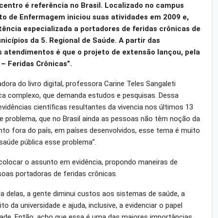
centro é referência no Brasil. Localizado no campus
to de Enfermagem iniciou suas atividades em 2009 e,
ência especializada a portadores de feridas crônicas de
icípios da 5. Regional de Saúde. A partir das
s atendimentos é que o projeto de extensão lançou, pela
 – Feridas Crônicas”.
ora do livro digital, professora Carine Teles Sangaleti
ica complexo, que demanda estudos e pesquisas. Dessa
vidências científicas resultantes da vivencia nos últimos 13
sse problema, que no Brasil ainda as pessoas não têm noção da
to fora do país, em países desenvolvidos, esse tema é muito
saúde pública esse problema”.
 colocar o assunto em evidência, propondo maneiras de
soas portadoras de feridas crônicas.
da delas, a gente diminui custos aos sistemas de saúde, a
 da universidade e ajuda, inclusive, a evidenciar o papel
edade. Então, acho que essa é uma das maiores importâncias