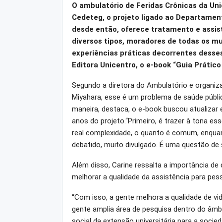
O ambulatório de Feridas Crônicas da Uni
Cedeteg, o projeto ligado ao Departamen
desde então, oferece tratamento e assist
diversos tipos, moradores de todas os mun
experiências práticas decorrentes desse
Editora Unicentro, o e-book “Guia Prático
Segundo a diretora do Ambulatório e organizad
Miyahara, esse é um problema de saúde públ
maneira, destaca, o e-book buscou atualizar e
anos do projeto.“Primeiro, é trazer à tona e
real complexidade, o quanto é comum, enquan
debatido, muito divulgado. É uma questão de 
Além disso, Carine ressalta a importância de
melhorar a qualidade da assistência para pes
“Com isso, a gente melhora a qualidade de vi
gente amplia área de pesquisa dentro do âmbito
social da extensão universitária para a soci