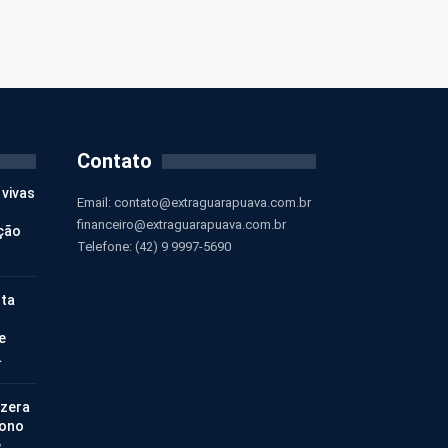
Contato
 vivas
Email:
contato@extraguarapuava.com.br
financeiro@extraguarapuava.com.br
ção
Telefone: (42) 9 9997-5690
nta
e
…
 zera
bono
e