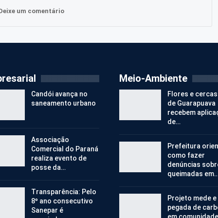
Deixe um comentário
resarial
Meio-Ambiente
Candói avança no
Flores e cercas
saneamento urbano
de Guarapuava
recebem aplica
de…
Associação
Prefeitura orie
Comercial do Paraná
como fazer
realiza evento de
denúncias sobr
posse da…
queimadas em
Transparência: Pelo
Projeto mede e
8º ano consecutivo
pegada de car
Sanepar é
em comunidad