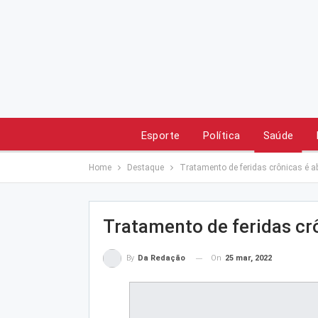
Esporte
Política
Saúde
Home
Destaque
Tratamento de feridas crônicas é 
Tratamento de feridas cr
On
25 mar, 2022
By
Da Redação