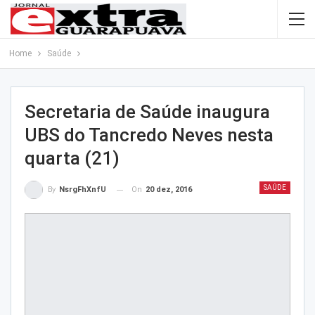
Home
Saúde
Secretaria de Saúde inaugura
UBS do Tancredo Neves nesta
quarta (21)
SAÚDE
On
20 dez, 2016
By
NsrgFhXnfU