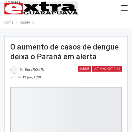
Home
Saúde
O aumento de casos de dengue
deixa o Paraná em alerta
SAÚDE
ÚLTIMAS NOTÍCIAS
By
NsrgFhXnfU
On
11 jan, 2019