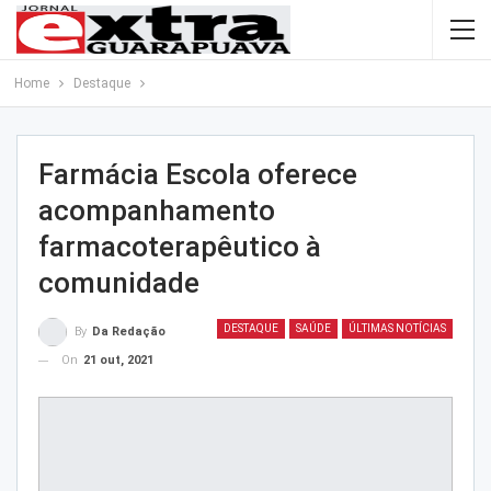
Home
Destaque
Farmácia Escola oferece
acompanhamento
farmacoterapêutico à
comunidade
DESTAQUE
SAÚDE
ÚLTIMAS NOTÍCIAS
By
Da Redação
On
21 out, 2021