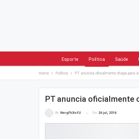
Esporte
Política
Saúde
Home
Política
PT anuncia oficialmente chapa para a
PT anuncia oficialmente 
On
26 jul, 2016
By
NsrgFhXnfU