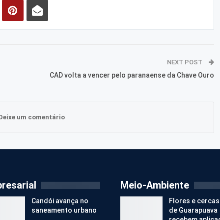
NEXT POST
CAD volta a vencer pelo paranaense da Chave Ouro
Deixe um comentário
resarial
Meio-Ambiente
Candói avança no
Flores e cercas
saneamento urbano
de Guarapuava
recebem aplica