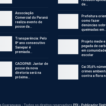
de…
Associação
Prefeitura orie
Comercial do Paraná
como fazer
realiza evento de
denúncias sobr
posse da…
queimadas em
Transparência: Pelo
Projeto mede e
8º ano consecutivo
pegada de car
Sanepar é
em comunidad
premiada…
escolar
CACIOPAR: Jantar de
Cai 35,6% núme
posse da nova
crimes ambient
diretoria será na
contra a flora 
próxima…
ra Guarapuava - Todos os direitos reservadors.
PDI - Publicador Digit