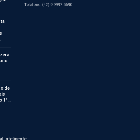
Telefone: (42) 9 9997-5690
nta
e
…
 zera
bono
e
ro de
ais
no 1º…
al Inteligente.