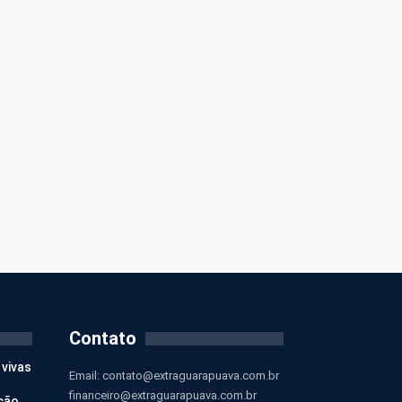
Contato
 vivas
Email:
contato@extraguarapuava.com.br
financeiro@extraguarapuava.com.br
ção