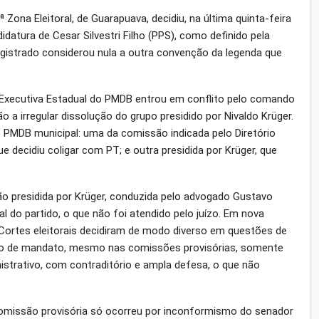
3ª Zona Eleitoral, de Guarapuava, decidiu, na última quinta-feira
idatura de Cesar Silvestri Filho (PPS), como definido pela
agistrado considerou nula a outra convenção da legenda que
a Executiva Estadual do PMDB entrou em conflito pelo comando
 a irregular dissolução do grupo presidido por Nivaldo Krüger.
PMDB municipal: uma da comissão indicada pelo Diretório
e decidiu coligar com PT; e outra presidida por Krüger, que
 presidida por Krüger, conduzida pelo advogado Gustavo
 do partido, o que não foi atendido pelo juízo. Em nova
Cortes eleitorais decidiram de modo diverso em questões de
zo de mandato, mesmo nas comissões provisórias, somente
strativo, com contraditório e ampla defesa, o que não
comissão provisória só ocorreu por inconformismo do senador