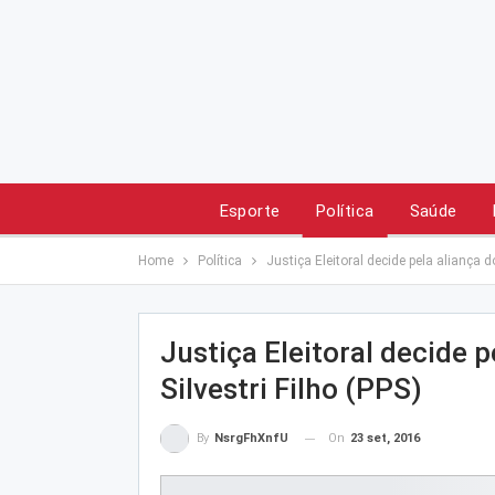
Esporte
Política
Saúde
Home
Política
Justiça Eleitoral decide pela aliança 
Justiça Eleitoral decide
Silvestri Filho (PPS)
On
23 set, 2016
By
NsrgFhXnfU