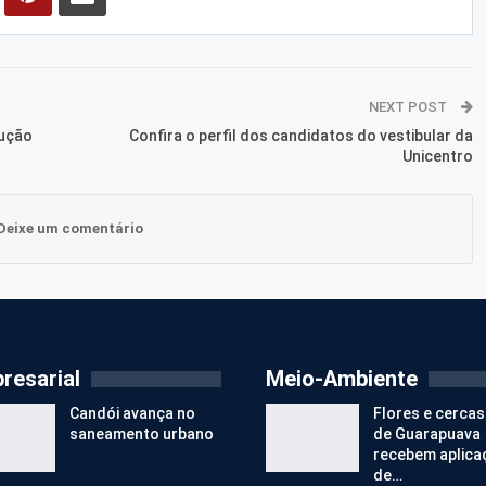
NEXT POST
rução
Confira o perfil dos candidatos do vestibular da
Unicentro
Deixe um comentário
resarial
Meio-Ambiente
Candói avança no
Flores e cercas
saneamento urbano
de Guarapuava
recebem aplica
de…