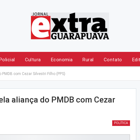
Policial
Cultura
Economia
Rural
Contato
Edi
do PMDB com Cezar Silvestri Filho (PPS)
 pela aliança do PMDB com Cezar
POLÍTICA