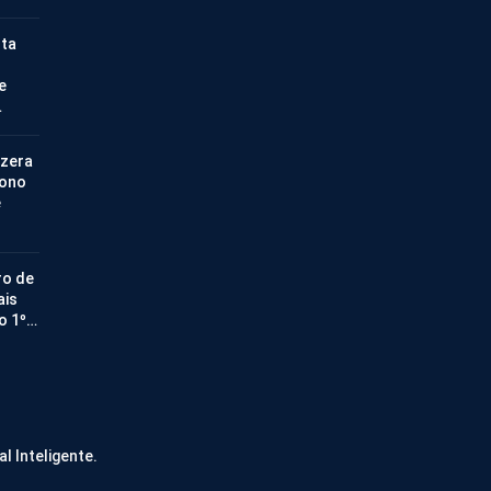
nta
e
…
 zera
bono
e
ro de
ais
no 1º…
al Inteligente.