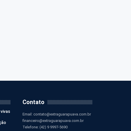
Contato
 vivas
Email:
contato@extraguarapuava.com.br
financeiro@extraguarapuava.com.br
ção
Telefone: (42) 9 9997-5690