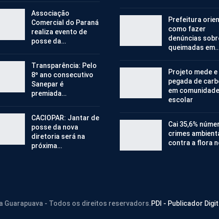
Associação
Prefeitura orie
Comercial do Paraná
como fazer
realiza evento de
denúncias sobr
posse da…
queimadas em
Transparência: Pelo
Projeto mede e
8º ano consecutivo
pegada de car
Sanepar é
em comunidad
premiada…
escolar
CACIOPAR: Jantar de
Cai 35,6% núme
posse da nova
crimes ambient
diretoria será na
contra a flora 
próxima…
ra Guarapuava - Todos os direitos reservadors.
PDI - Publicador Digit