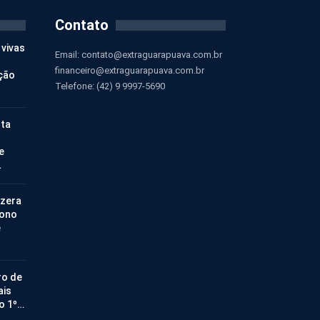
Contato
 vivas
Email:
contato@extraguarapuava.com.br
financeiro@extraguarapuava.com.br
ção
Telefone: (42) 9 9997-5690
nta
e
…
 zera
bono
e
ro de
ais
no 1º…