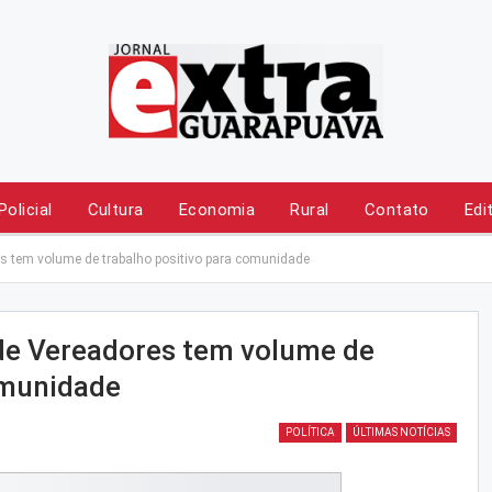
Policial
Cultura
Economia
Rural
Contato
Edi
s tem volume de trabalho positivo para comunidade
de Vereadores tem volume de
omunidade
POLÍTICA
ÚLTIMAS NOTÍCIAS