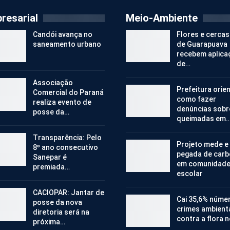
resarial
Meio-Ambiente
Candói avança no
Flores e cercas
saneamento urbano
de Guarapuava
recebem aplica
de…
Associação
Prefeitura orie
Comercial do Paraná
como fazer
realiza evento de
denúncias sobr
posse da…
queimadas em
Transparência: Pelo
Projeto mede e
8º ano consecutivo
pegada de car
Sanepar é
em comunidad
premiada…
escolar
CACIOPAR: Jantar de
Cai 35,6% núme
posse da nova
crimes ambient
diretoria será na
contra a flora 
próxima…