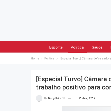
Esporte
Política
Saúde
Home
Política
[Especial Turvo] Câmara de Vereadore
[Especial Turvo] Câmara 
trabalho positivo para c
On
21 dez, 2017
By
NsrgFhXnfU