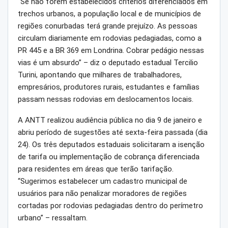
“Se não forem estabelecidos critérios diferenciados em
trechos urbanos, a população local e de municípios de
regiões conurbadas terá grande prejuízo. As pessoas
circulam diariamente em rodovias pedagiadas, como a
PR 445 e a BR 369 em Londrina. Cobrar pedágio nessas
vias é um absurdo” – diz o deputado estadual Tercilio
Turini, apontando que milhares de trabalhadores,
empresários, produtores rurais, estudantes e famílias
passam nessas rodovias em deslocamentos locais.
A ANTT realizou audiência pública no dia 9 de janeiro e
abriu período de sugestões até sexta-feira passada (dia
24). Os três deputados estaduais solicitaram a isenção
de tarifa ou implementação de cobrança diferenciada
para residentes em áreas que terão tarifação.
“Sugerimos estabelecer um cadastro municipal de
usuários para não penalizar moradores de regiões
cortadas por rodovias pedagiadas dentro do perímetro
urbano” – ressaltam.