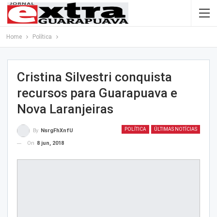
Home
Política
Cristina Silvestri conquista
recursos para Guarapuava e
Nova Laranjeiras
POLÍTICA
ÚLTIMAS NOTÍCIAS
By
NsrgFhXnfU
On
8 jun, 2018