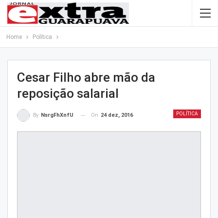
Home
Política
Cesar Filho abre mão da
reposição salarial
POLÍTICA
On
24 dez, 2016
By
NsrgFhXnfU