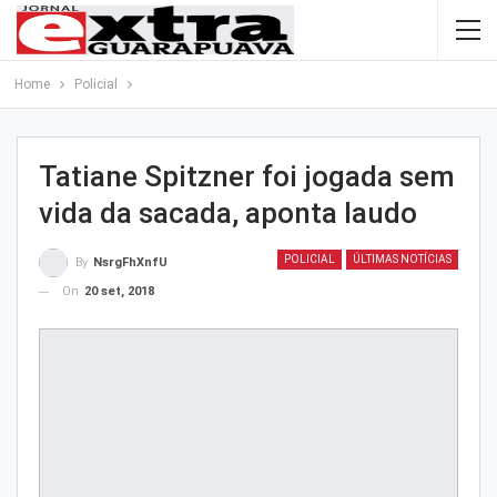
Home
Policial
Tatiane Spitzner foi jogada sem
vida da sacada, aponta laudo
POLICIAL
ÚLTIMAS NOTÍCIAS
By
NsrgFhXnfU
On
20 set, 2018