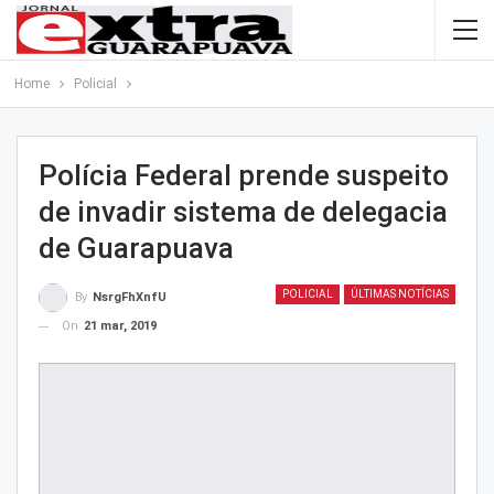
Home
Policial
Polícia Federal prende suspeito
de invadir sistema de delegacia
de Guarapuava
POLICIAL
ÚLTIMAS NOTÍCIAS
By
NsrgFhXnfU
On
21 mar, 2019