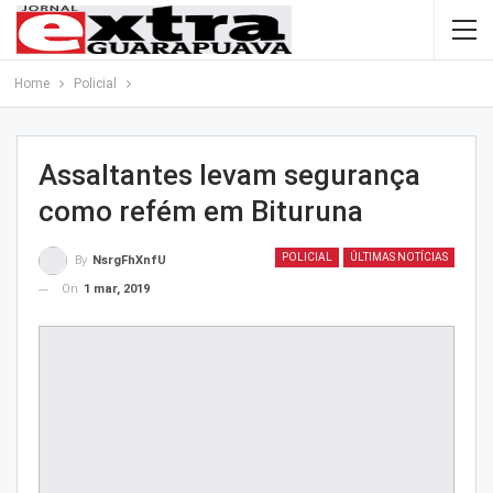
Home
Policial
Assaltantes levam segurança
como refém em Bituruna
POLICIAL
ÚLTIMAS NOTÍCIAS
By
NsrgFhXnfU
On
1 mar, 2019