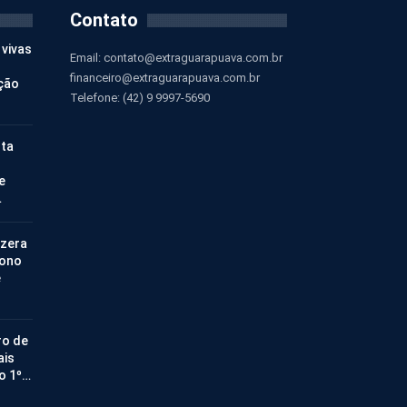
Contato
 vivas
Email:
contato@extraguarapuava.com.br
financeiro@extraguarapuava.com.br
ção
Telefone: (42) 9 9997-5690
nta
e
…
 zera
bono
e
ro de
ais
no 1º…