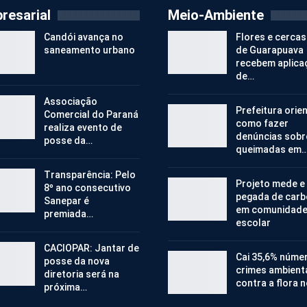
resarial
Meio-Ambiente
Candói avança no
Flores e cercas
saneamento urbano
de Guarapuava
recebem aplica
de…
Associação
Prefeitura orie
Comercial do Paraná
como fazer
realiza evento de
denúncias sobr
posse da…
queimadas em
Transparência: Pelo
Projeto mede e
8º ano consecutivo
pegada de car
Sanepar é
em comunidad
premiada…
escolar
CACIOPAR: Jantar de
Cai 35,6% núme
posse da nova
crimes ambient
diretoria será na
contra a flora 
próxima…