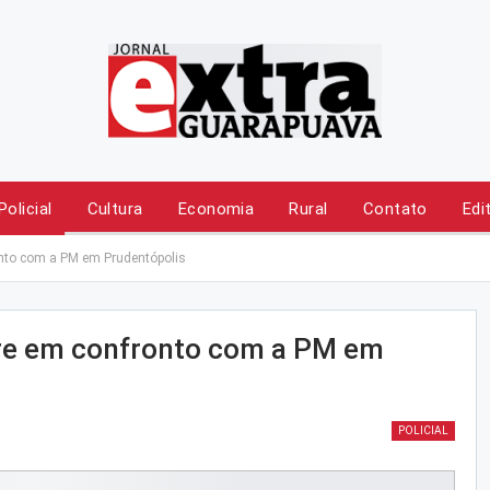
Policial
Cultura
Economia
Rural
Contato
Edi
nto com a PM em Prudentópolis
re em confronto com a PM em
POLICIAL