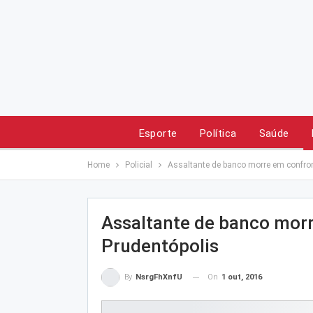
Esporte
Política
Saúde
Home
Policial
Assaltante de banco morre em confro
Assaltante de banco mor
Prudentópolis
On
1 out, 2016
By
NsrgFhXnfU