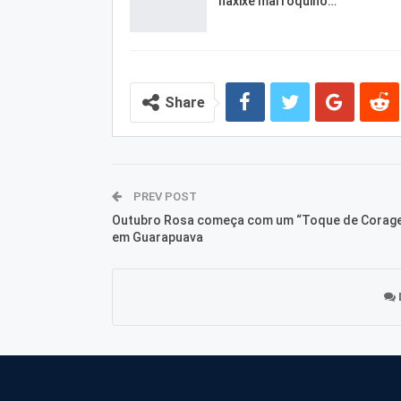
haxixe marroquino…
Share
PREV POST
Outubro Rosa começa com um “Toque de Corag
em Guarapuava