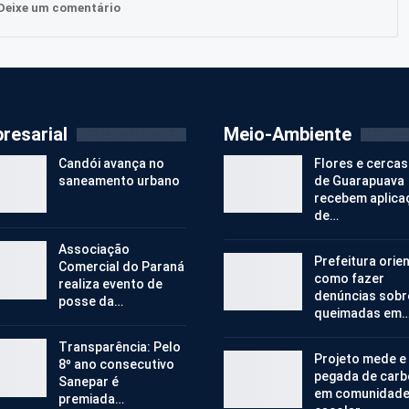
Deixe um comentário
resarial
Meio-Ambiente
Candói avança no
Flores e cercas
saneamento urbano
de Guarapuava
recebem aplica
de…
Associação
Prefeitura orie
Comercial do Paraná
como fazer
realiza evento de
denúncias sobr
posse da…
queimadas em
Transparência: Pelo
Projeto mede e
8º ano consecutivo
pegada de car
Sanepar é
em comunidad
premiada…