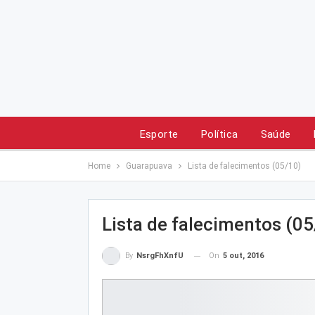
Esporte
Política
Saúde
Home
Guarapuava
Lista de falecimentos (05/10)
Lista de falecimentos (05
On
5 out, 2016
By
NsrgFhXnfU