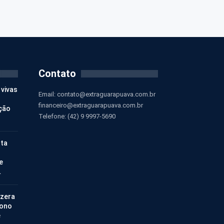
Contato
 vivas
Email:
contato@extraguarapuava.com.br
financeiro@extraguarapuava.com.br
ção
Telefone: (42) 9 9997-5690
nta
e
…
 zera
bono
e