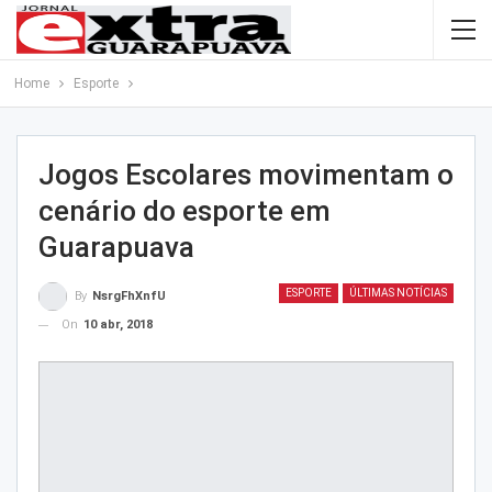
Home
Esporte
Jogos Escolares movimentam o
cenário do esporte em
Guarapuava
ESPORTE
ÚLTIMAS NOTÍCIAS
By
NsrgFhXnfU
On
10 abr, 2018