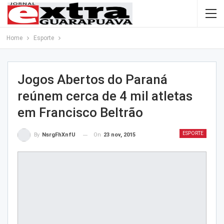
Home
Esporte
Jogos Abertos do Paraná
reúnem cerca de 4 mil atletas
em Francisco Beltrão
ESPORTE
On
23 nov, 2015
By
NsrgFhXnfU