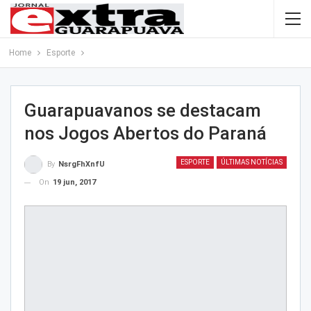
Home
Esporte
Guarapuavanos se destacam
nos Jogos Abertos do Paraná
ESPORTE
ÚLTIMAS NOTÍCIAS
By
NsrgFhXnfU
On
19 jun, 2017