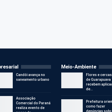
resarial
Meio-Ambiente
Candói avança no
Flores e cercas
saneamento urbano
de Guarapuava
recebem aplica
de…
Associação
Prefeitura orie
Comercial do Paraná
como fazer
realiza evento de
denúncias sobr