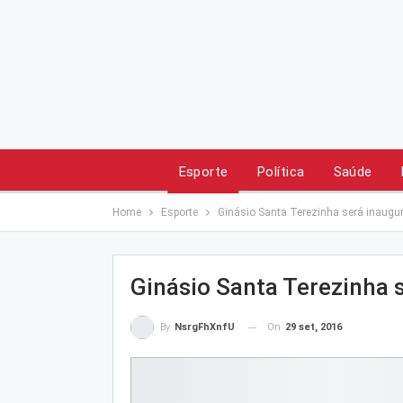
Esporte
Política
Saúde
Home
Esporte
Ginásio Santa Terezinha será inaugu
Ginásio Santa Terezinha 
On
29 set, 2016
By
NsrgFhXnfU