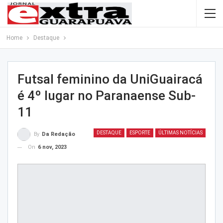
Home
Destaque
Futsal feminino da UniGuairacá
é 4º lugar no Paranaense Sub-
11
DESTAQUE
ESPORTE
ÚLTIMAS NOTÍCIAS
By
Da Redação
On
6 nov, 2023