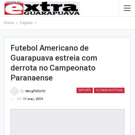
Home
Esporte
Futebol Americano de
Guarapuava estreia com
derrota no Campeonato
Paranaense
ESPORTE
ÚLTIMAS NOTÍCIAS
By
NsrgFhXnfU
On
11 mar, 2019