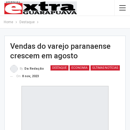
Home
Destaque
Vendas do varejo paranaense
crescem em agosto
DESTAQUE
ECONOMIA
ÚLTIMAS NOTÍCIAS
By
Da Redação
On
8 nov, 2023