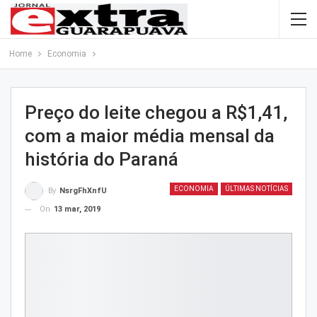
Home
Economia
Preço do leite chegou a R$1,41,
com a maior média mensal da
história do Paraná
ECONOMIA
ÚLTIMAS NOTÍCIAS
By
NsrgFhXnfU
On
13 mar, 2019