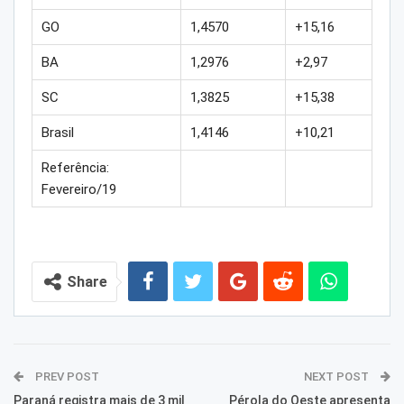
GO
1,4570
+15,16
BA
1,2976
+2,97
SC
1,3825
+15,38
Brasil
1,4146
+10,21
Referência:
Fevereiro/19
Share
PREV POST
NEXT POST
Paraná registra mais de 3 mil
Pérola do Oeste apresenta