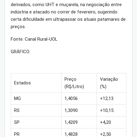
derivados, como UHT e muçarela, na negociação entre
indústria e atacado no correr de fevereiro, sugerindo
certa dificuldade em ultrapassar os atuais patamares de
preços.
Fonte: Canal Rural-UOL
GRÁFICO:
Preço
Variação
Estados
(R$/Litro)
(%)
MG
1,4056
+12,13
RS
1,3090
+10,15
SP
1,4209
+4,20
PR
1,4828
+2,50