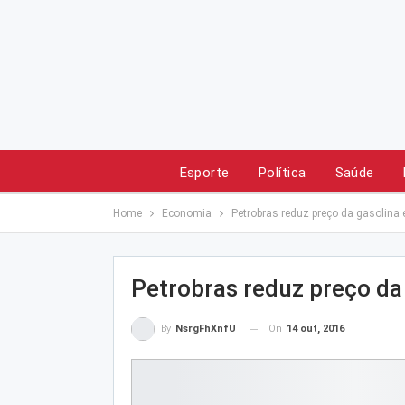
Esporte
Política
Saúde
Home
Economia
Petrobras reduz preço da gasolina e
Petrobras reduz preço da 
On
14 out, 2016
By
NsrgFhXnfU