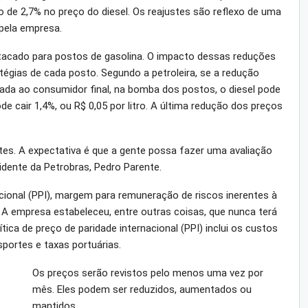
de 2,7% no preço do diesel. Os reajustes são reflexo de uma
pela empresa.
tacado para postos de gasolina. O impacto dessas reduções
égias de cada posto. Segundo a petroleira, se a redução
ssada ao consumidor final, na bomba dos postos, o diesel pode
pode cair 1,4%, ou R$ 0,05 por litro. A última redução dos preços
es. A expectativa é que a gente possa fazer uma avaliação
idente da Petrobras, Pedro Parente.
acional (PPI), margem para remuneração de riscos inerentes à
 A empresa estabeleceu, entre outras coisas, que nunca terá
ítica de preço de paridade internacional (PPI) inclui os custos
sportes e taxas portuárias.
Os preços serão revistos pelo menos uma vez por
mês. Eles podem ser reduzidos, aumentados ou
mantidos.