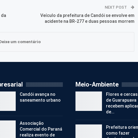
NEXT POST
 da
Veículo da prefeitura de Candói se envolve em
acidente na BR-277 e duas pessoas morrem
Deixe um comentário
resarial
Meio-Ambiente
Candói avança no
Flores e cercas
saneamento urbano
de Guarapuava
recebem aplica
de…
Associação
Prefeitura orie
Comercial do Paraná
como fazer
realiza evento de