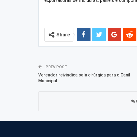
exportadoras de molduras, painéis e compone
Share
PREV POST
Vereador reivindica sala cirúrgica para o Canil
Municipal