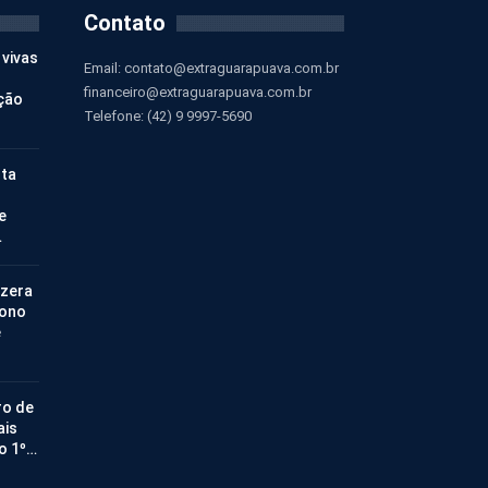
Contato
 vivas
Email:
contato@extraguarapuava.com.br
financeiro@extraguarapuava.com.br
ção
Telefone: (42) 9 9997-5690
nta
e
…
 zera
bono
e
ro de
ais
no 1º…