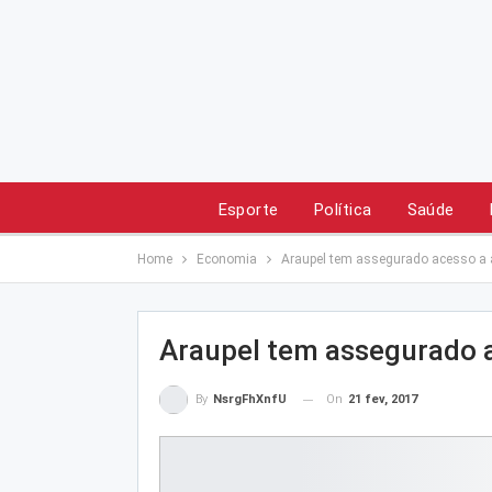
Esporte
Política
Saúde
Home
Economia
Araupel tem assegurado acesso a 
Araupel tem assegurado a
On
21 fev, 2017
By
NsrgFhXnfU