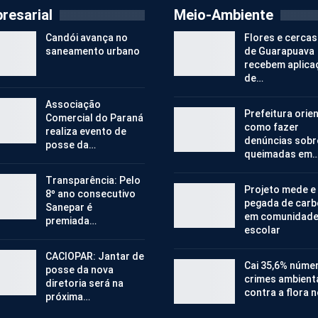
resarial
Meio-Ambiente
Candói avança no
Flores e cercas
saneamento urbano
de Guarapuava
recebem aplica
de…
Associação
Prefeitura orie
Comercial do Paraná
como fazer
realiza evento de
denúncias sobr
posse da…
queimadas em
Transparência: Pelo
Projeto mede e
8º ano consecutivo
pegada de car
Sanepar é
em comunidad
premiada…
escolar
CACIOPAR: Jantar de
Cai 35,6% núme
posse da nova
crimes ambient
diretoria será na
contra a flora 
próxima…