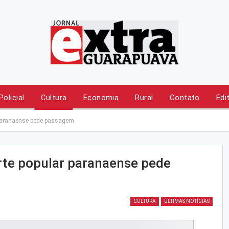
Policial
Cultura
Economia
Rural
Contato
Edi
 paranaense pede passagem
rte popular paranaense pede
CULTURA
ÚLTIMAS NOTÍCIAS