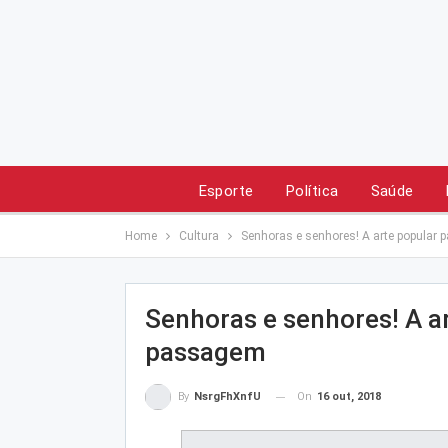
Esporte
Política
Saúde
Home
Cultura
Senhoras e senhores! A arte popular
Senhoras e senhores! A a
passagem
On
16 out, 2018
By
NsrgFhXnfU