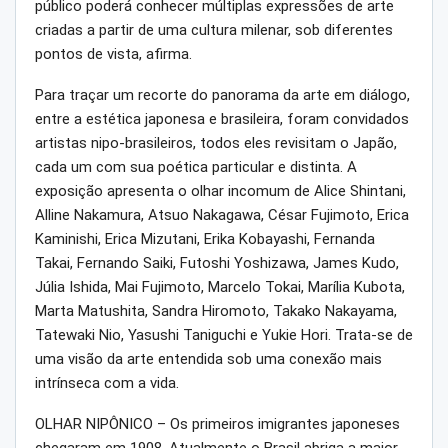
público poderá conhecer múltiplas expressões de arte
criadas a partir de uma cultura milenar, sob diferentes
pontos de vista, afirma.
Para traçar um recorte do panorama da arte em diálogo,
entre a estética japonesa e brasileira, foram convidados
artistas nipo-brasileiros, todos eles revisitam o Japão,
cada um com sua poética particular e distinta. A
exposição apresenta o olhar incomum de Alice Shintani,
Alline Nakamura, Atsuo Nakagawa, César Fujimoto, Erica
Kaminishi, Erica Mizutani, Erika Kobayashi, Fernanda
Takai, Fernando Saiki, Futoshi Yoshizawa, James Kudo,
Júlia Ishida, Mai Fujimoto, Marcelo Tokai, Marília Kubota,
Marta Matushita, Sandra Hiromoto, Takako Nakayama,
Tatewaki Nio, Yasushi Taniguchi e Yukie Hori. Trata-se de
uma visão da arte entendida sob uma conexão mais
intrínseca com a vida.
OLHAR NIPÔNICO – Os primeiros imigrantes japoneses
chegaram em 1908. Atualmente o Brasil abriga a maior