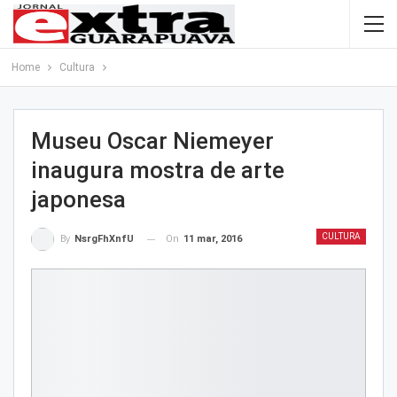
Home
Cultura
Museu Oscar Niemeyer
inaugura mostra de arte
japonesa
CULTURA
On
11 mar, 2016
By
NsrgFhXnfU