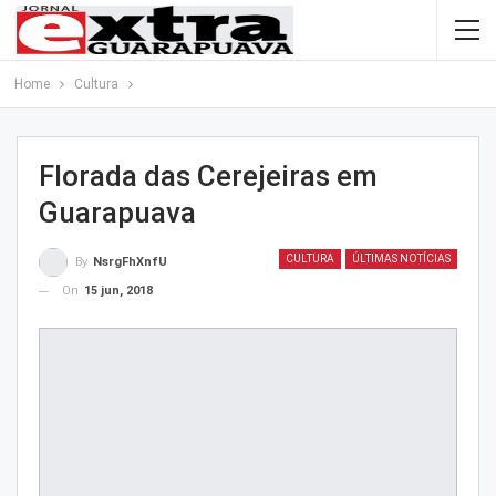
Home
Cultura
Florada das Cerejeiras em
Guarapuava
CULTURA
ÚLTIMAS NOTÍCIAS
By
NsrgFhXnfU
On
15 jun, 2018