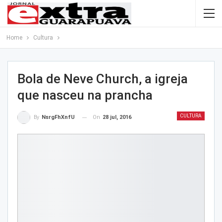
Home
Cultura
Bola de Neve Church, a igreja
que nasceu na prancha
CULTURA
On
28 jul, 2016
By
NsrgFhXnfU