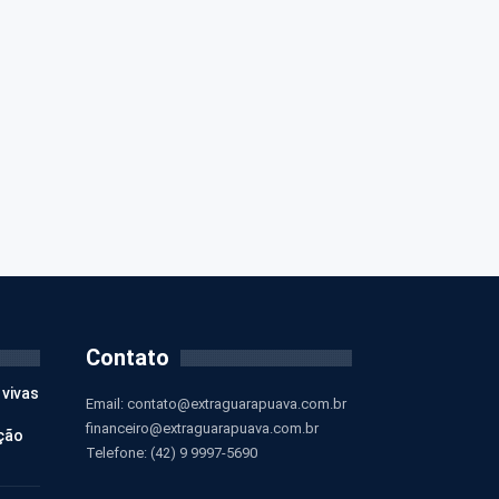
Contato
 vivas
Email:
contato@extraguarapuava.com.br
financeiro@extraguarapuava.com.br
ção
Telefone: (42) 9 9997-5690