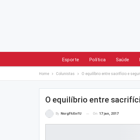
Esporte
Política
Saúde
Home
Colunistas
O equilíbrio entre sacrifício e seg
O equilíbrio entre sacrifí
On
17 jan, 2017
By
NsrgFhXnfU