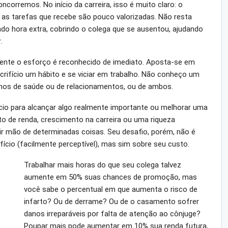
corremos. No início da carreira, isso é muito claro: o
 as tarefas que recebe são pouco valorizadas. Não resta
do hora extra, cobrindo o colega que se ausentou, ajudando
.
mente o esforço é reconhecido de imediato. Aposta-se em
crifício um hábito e se viciar em trabalho. Não conheço um
mos de saúde ou de relacionamentos, ou de ambos.
io para alcançar algo realmente importante ou melhorar uma
o de renda, crescimento na carreira ou uma riqueza
ir mão de determinadas coisas. Seu desafio, porém, não é
fício (facilmente perceptível), mas sim sobre seu custo.
Trabalhar mais horas do que seu colega talvez
aumente em 50% suas chances de promoção, mas
você sabe o percentual em que aumenta o risco de
infarto? Ou de derrame? Ou de o casamento sofrer
danos irreparáveis por falta de atenção ao cônjuge?
Poupar mais pode aumentar em 10% sua renda futura,