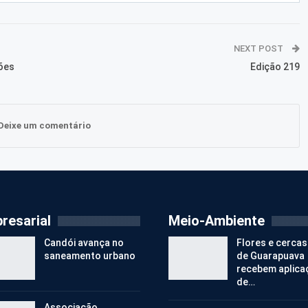
NEXT POST
ões
Edição 219
Deixe um comentário
resarial
Meio-Ambiente
Candói avança no
Flores e cercas
saneamento urbano
de Guarapuava
recebem aplica
de…
Associação