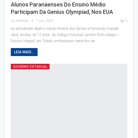
Alunos Paranaenses Do Ensino Médio
Participam Da Genius Olympiad, Nos EUA
Da Redação
7 jun, 2026
0
As estudantes Beatriz Maria Ferreira dos Santos e Fernanda Graciele
Jank, ambas de 17 anos, do Colégio Estadual Jardim Porto Alegre –
Ensino Integral, em Toledo, embarcaram neste fim de…
LEIA MAIS...
GOVERNO ESTADUAL