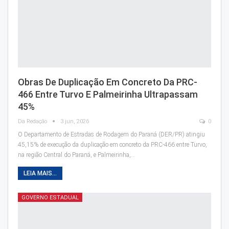
Obras De Duplicação Em Concreto Da PRC-
466 Entre Turvo E Palmeirinha Ultrapassam
45%
Da Redação
3 jun, 2026
0
O Departamento de Estradas de Rodagem do Paraná (DER/PR) atingiu
45,15% de execução da duplicação em concreto da PRC-466 entre Turvo,
na região Central do Paraná, e Palmeirinha,…
LEIA MAIS...
GOVERNO ESTADUAL