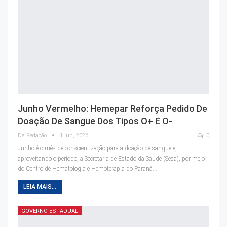
Junho Vermelho: Hemepar Reforça Pedido De
Doação De Sangue Dos Tipos O+ E O-
Da Redação
1 jun, 2026
0
Junho é o mês de conscientização para a doação de sangue e,
aproveitando o período, a Secretaria de Estado da Saúde (Sesa), por meio
do Centro de Hematologia e Hemoterapia do Paraná…
LEIA MAIS...
GOVERNO ESTADUAL