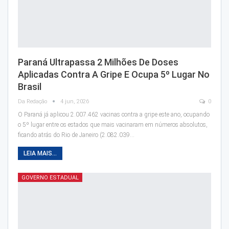
Paraná Ultrapassa 2 Milhões De Doses
Aplicadas Contra A Gripe E Ocupa 5º Lugar No
Brasil
Da Redação
4 jun, 2026
0
O Paraná já aplicou 2.007.462 vacinas contra a gripe este ano, ocupando
o 5º lugar entre os estados que mais vacinaram em números absolutos,
ficando atrás do Rio de Janeiro (2.082.039…
LEIA MAIS...
GOVERNO ESTADUAL