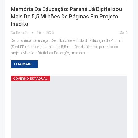
Memória Da Educação: Paraná Já Digitalizou
Mais De 5,5 Milhões De Páginas Em Projeto
Inédito
Da Redação
6 jun, 2026
0
Desde o início de março, a Secretaria de Estado da Educação do Paraná
(Seed-PR) já processou mais de 5,5 milhões de páginas por meio do
projeto Memória Digital da Educação, uma das…
LEIA MAIS...
GOVERNO ESTADUAL