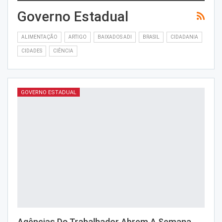
Governo Estadual
ALIMENTAÇÃO
ARTIGO
BAIXADOS ADI
BRASIL
CIDADANIA
CIDADES
CIÊNCIA
GOVERNO ESTADUAL
Agências Do Trabalhador Abrem A Semana