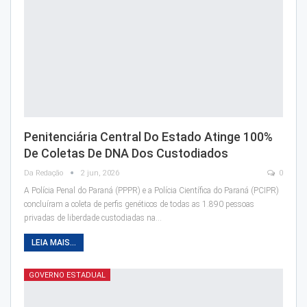
Penitenciária Central Do Estado Atinge 100%
De Coletas De DNA Dos Custodiados
Da Redação
2 jun, 2026
0
A Polícia Penal do Paraná (PPPR) e a Polícia Científica do Paraná (PCIPR)
concluíram a coleta de perfis genéticos de todas as 1.890 pessoas
privadas de liberdade custodiadas na…
LEIA MAIS...
GOVERNO ESTADUAL