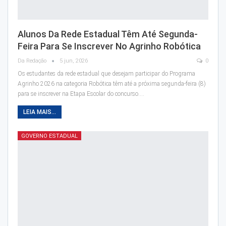
Alunos Da Rede Estadual Têm Até Segunda-
Feira Para Se Inscrever No Agrinho Robótica
Da Redação
5 jun, 2026
0
Os estudantes da rede estadual que desejam participar do Programa
Agrinho 2026 na categoria Robótica têm até a próxima segunda-feira (8)
para se inscrever na Etapa Escolar do concurso.…
LEIA MAIS...
GOVERNO ESTADUAL