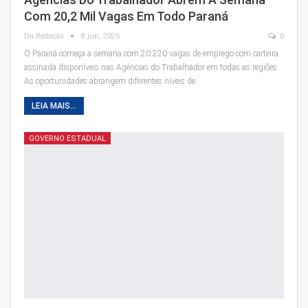
Com 20,2 Mil Vagas Em Todo Paraná
Da Redação
8 jun, 2026
0
O Paraná começa a semana com 20.220 vagas de emprego com carteira
assinada disponíveis nas Agências do Trabalhador em todas as regiões.
As oportunidades abrangem diferentes níveis de…
LEIA MAIS...
GOVERNO ESTADUAL