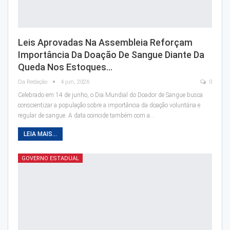
Leis Aprovadas Na Assembleia Reforçam
Importância Da Doação De Sangue Diante Da
Queda Nos Estoques…
Da Redação
4 jun, 2026
0
Celebrado em 14 de junho, o Dia Mundial do Doador de Sangue busca
conscientizar a população sobre a importância da doação voluntária e
regular de sangue. A data coincide também com a…
LEIA MAIS...
GOVERNO ESTADUAL