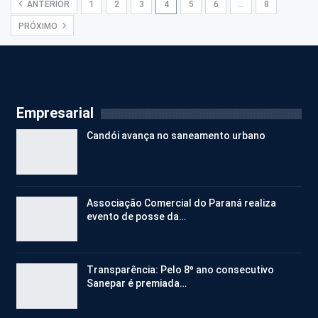
ANTERIOR
1
2
3
4
5
6
…
8
PRÓXIMO
Empresarial
Candói avança no saneamento urbano
Associação Comercial do Paraná realiza
evento de posse da…
Transparência: Pelo 8º ano consecutivo
Sanepar é premiada…