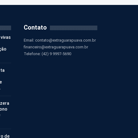
Contato
 vivas
Email:
contato@extraguarapuava.com.br
financeiro@extraguarapuava.com.br
ção
Telefone: (42) 9 9997-5690
nta
e
…
 zera
bono
e
ro de