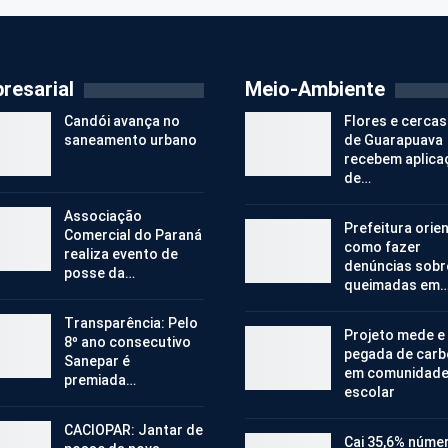
resarial
Meio-Ambiente
Candói avança no
Flores e cercas
saneamento urbano
de Guarapuava
recebem aplica
de…
Associação
Prefeitura orie
Comercial do Paraná
como fazer
realiza evento de
denúncias sobr
posse da…
queimadas em
Transparência: Pelo
Projeto mede e
8º ano consecutivo
pegada de car
Sanepar é
em comunidad
premiada…
escolar
CACIOPAR: Jantar de
Cai 35,6% núme