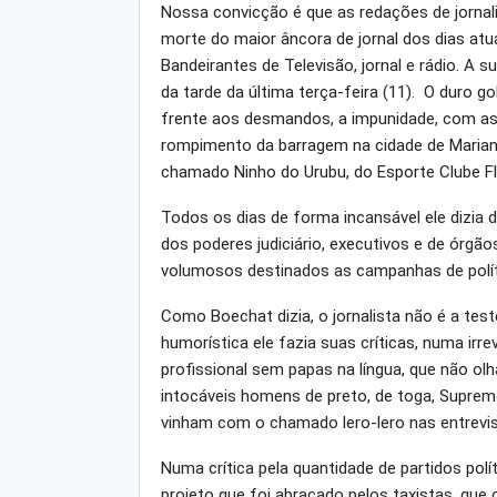
Nossa convicção é que as redações de jornal
morte do maior âncora de jornal dos dias atua
Bandeirantes de Televisão, jornal e rádio. A 
da tarde da última terça-feira (11). O duro
frente aos desmandos, a impunidade, com as t
rompimento da barragem na cidade de Mariana
chamado Ninho do Urubu, do Esporte Clube F
Todos os dias de forma incansável ele dizia
dos poderes judiciário, executivos e de órg
volumosos destinados as campanhas de polít
Como Boechat dizia, o jornalista não é a te
humorística ele fazia suas críticas, numa ir
profissional sem papas na língua, que não olh
intocáveis homens de preto, de toga, Supremo
vinham com o chamado lero-lero nas entrevis
Numa crítica pela quantidade de partidos polít
projeto que foi abraçado pelos taxistas, que 