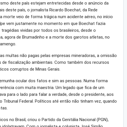
ismo deste país estejam entretecidas desde o anúncio da
is deste país, o jornalista Ricardo Boechat, da Rede
sua morte veio de forma trágica num acidente aéreo, no início
 golpe vem justamente no momento em que Boechat fazia
ragédias vividas por todos os brasileiros, desde o
, agora de Brumadinho e a morte dos garotos atletas, no
lamengo.
 das multas não pagas pelas empresas mineradoras, a omissão
ãos de fiscalização ambientais. Como também dos recursos
icos corruptos de Minas Gerais.
stemunha ocular dos fatos e sim as pessoas. Numa forma
reverência com muita maestria. Um legado que fica de um
ava para o lado para falar a verdade, desde o presidente, aos
 Tribunal Federal. Políticos até então não tinham vez, quando
tas.
icos no Brasil, criou o Partido da Genitália Nacional (PGN),
o idolatravam. Com o jornalista e colunista José Simão,