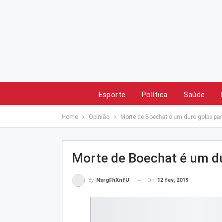
Esporte
Política
Saúde
Home
Opinião
Morte de Boechat é um duro golpe para
Morte de Boechat é um du
On
12 fev, 2019
By
NsrgFhXnfU