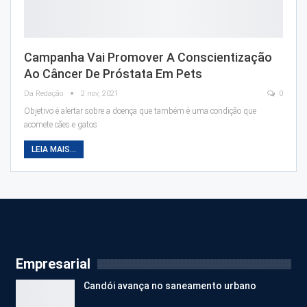
Campanha Vai Promover A Conscientização
Ao Câncer De Próstata Em Pets
Da Redação
2 nov, 2021
0
Objetivo é alertar sobre a doença que também é uma condição que
acomete cães e gatos
LEIA MAIS...
Empresarial
Candói avança no saneamento urbano